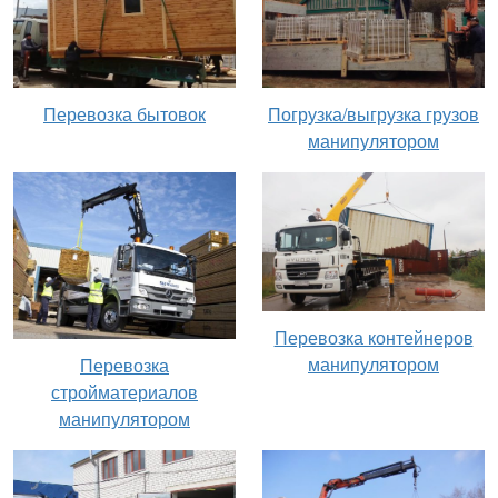
Перевозка бытовок
Погрузка/выгрузка грузов
манипулятором
Перевозка контейнеров
манипулятором
Перевозка
стройматериалов
манипулятором