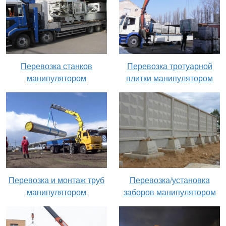
Перевозка станков
Перевозка тротуарной
манипулятором
плитки манипулятором
Перевозка и монтаж труб
Перевозка/установка
манипулятором
заборов манипулятором