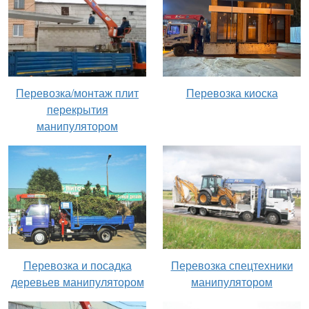
Перевозка киоска
Перевозка/монтаж плит
перекрытия
манипулятором
Перевозка и посадка
Перевозка спецтехники
деревьев манипулятором
манипулятором