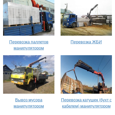
Перевозка паллетов
Перевозка ЖБИ
манипулятором
Вывоз мусора
Перевозка катушек (бухт с
манипулятором
кабелем) манипулятором