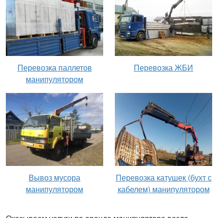
Перевозка паллетов
Перевозка ЖБИ
манипулятором
Вывоз мусора
Перевозка катушек (бухт с
манипулятором
кабелем) манипулятором