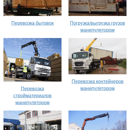
Перевозка бытовок
Погрузка/выгрузка грузов
манипулятором
Перевозка контейнеров
манипулятором
Перевозка
стройматериалов
манипулятором