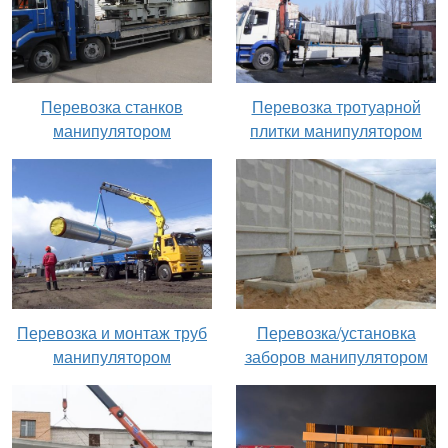
Перевозка станков
Перевозка тротуарной
манипулятором
плитки манипулятором
Перевозка и монтаж труб
Перевозка/установка
манипулятором
заборов манипулятором