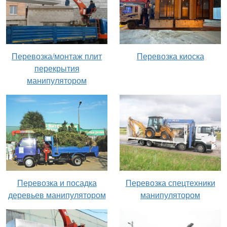
Перевозка киоска
Перевозка/монтаж плит
перекрытия
манипулятором
Перевозка и посадка
Перевозка спецтехники
деревьев манипулятором
манипулятором