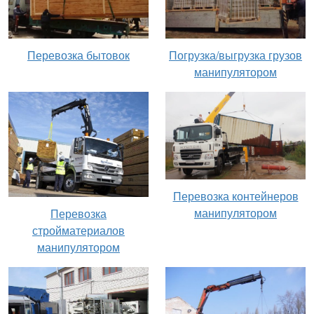
Перевозка бытовок
Погрузка/выгрузка грузов
манипулятором
Перевозка контейнеров
манипулятором
Перевозка
стройматериалов
манипулятором