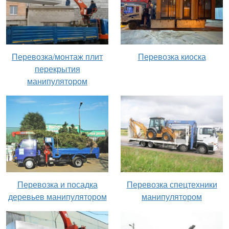
Перевозка киоска
Перевозка/монтаж плит
перекрытия
манипулятором
Перевозка и посадка
Перевозка спецтехники
деревьев манипулятором
манипулятором