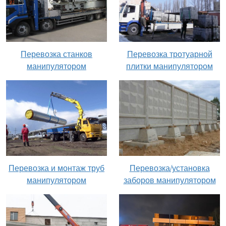
Перевозка станков
Перевозка тротуарной
манипулятором
плитки манипулятором
Перевозка и монтаж труб
Перевозка/установка
манипулятором
заборов манипулятором