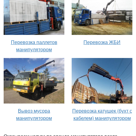
Перевозка паллетов
Перевозка ЖБИ
манипулятором
Вывоз мусора
Перевозка катушек (бухт с
манипулятором
кабелем) манипулятором