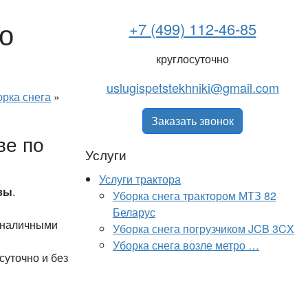
о
+7 (499) 112-46-85
круглосуточно
uslugispetstekhniki@gmail.com
орка снега
»
Заказать звонок
ве по
Услуги
Услуги трактора
вы
.
Уборка снега трактором МТЗ 82
Беларус
к наличными
Уборка снега погрузчиком JCB 3CX
Уборка снега возле метро …
уточно и без