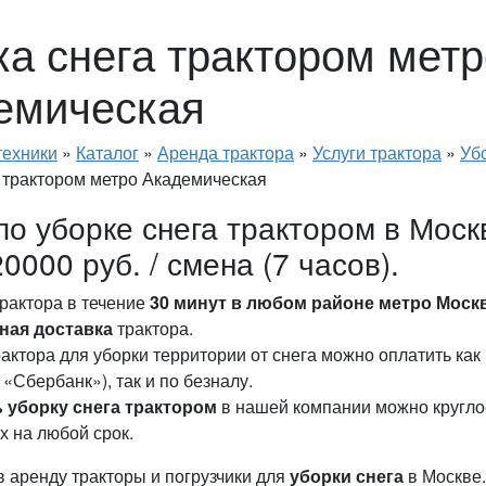
ка снега трактором метр
емическая
техники
»
Каталог
»
Аренда трактора
»
Услуги трактора
»
Уб
 трактором метро Академическая
по уборке снега трактором в Моск
20000 руб. / смена (7 часов).
рактора в течение
30 минут в любом районе метро Моск
ная доставка
трактора.
рактора для уборки территории от снега можно оплатить ка
 «Сбербанк»), так и по безналу.
ь уборку снега трактором
в нашей компании можно круглос
 на любой срок.
 аренду тракторы и погрузчики для
уборки снега
в Москве.