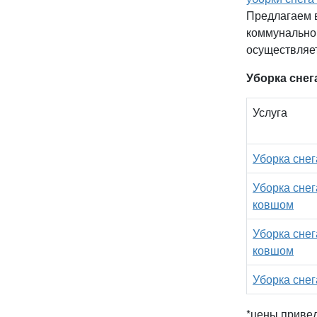
Предлагаем в
коммунальной
осуществляет
Уборка снег
Услуга
Уборка снег
Уборка снег
ковшом
Уборка сне
ковшом
Уборка сне
*цены приве