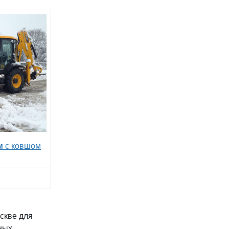
м
с ковшом
скве для
ных.