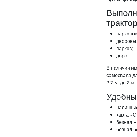
Выполн
тракто
парковок
дворовых
парков;
дорог;
В наличии им
самосвала дл
2,7 м. до 3 м.
Удобны
наличны
карта «С
безнал +
безнал б