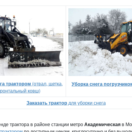
га трактором
(отвал, щетка,
Уборка снега погрузчико
ронтальный ковш)
Заказать трактор
для уборки снега
енде трактора в районе станции метро
Академическая
в Мо
 трактором
по доступным ценам, круглосуточно и без выход