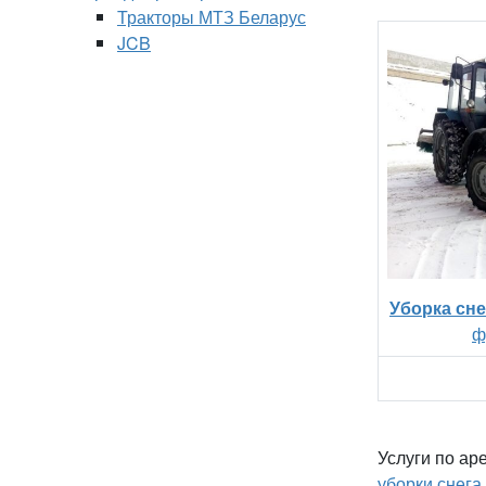
Тракторы МТЗ Беларус
JCB
Уборка сне
ф
Услуги по ар
уборки снега