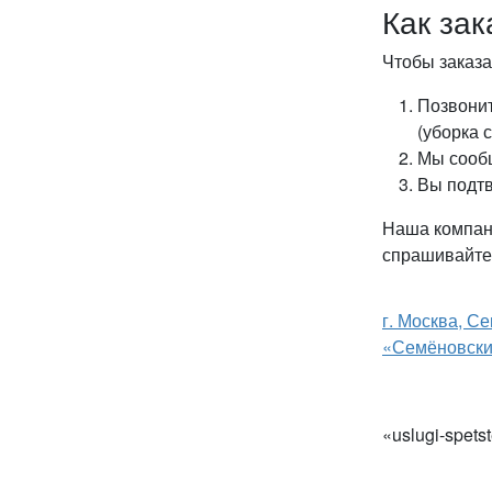
Как зак
Чтобы заказа
Позвонит
(уборка 
Мы сообщ
Вы подтв
Наша компани
спрашивайте,
г. Москва, С
«Семёновский
«uslugi-spets