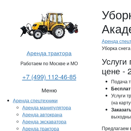
Убор
Акад
Аренда спец
Уборка снега
Аренда трактора
Услуги 
Работаем по Москве и МО
цене - 
+7 (499) 112-46-85
Подача т
Бесплат
Меню
Услуги т
Аренда спецтехники
(на карту
Аренда манипулятора
Заказат
Аренда автокрана
выходных
Аренда экскаватора
Предлагаем в
Аренда трактора