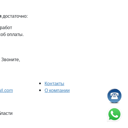
я
достаточно:
 работ
соб оплаты.
. Звоните,
Контакты
il.com
О компании
бласти