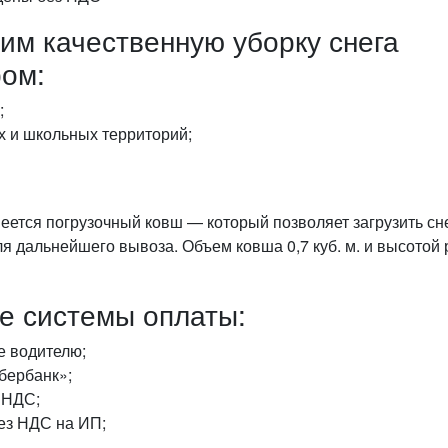
им качественную уборку снега
ром:
;
 и школьных территорий;
еется погрузочный ковш — который позволяет загрузить сне
я дальнейшего вывоза. Объем ковша 0,7 куб. м. и высотой р
е системы оплаты:
е водителю;
бербанк»;
 НДС;
ез НДС на ИП;