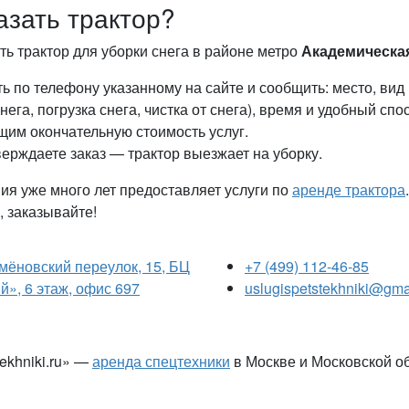
азать трактор?
ть трактор для уборки снега в районе метро
Академическа
ь по телефону указанному на сайте и сообщить: место, вид
снега, погрузка снега, чистка от снега), время и удобный спо
им окончательную стоимость услуг.
ерждаете заказ — трактор выезжает на уборку.
я уже много лет предоставляет услуги по
аренде трактора
 заказывайте!
емёновский переулок, 15, БЦ
+7 (499) 112-46-85
», 6 этаж, офис 697
uslugispetstekhniki@gma
tekhniki.ru» —
аренда спецтехники
в Москве и Московской о