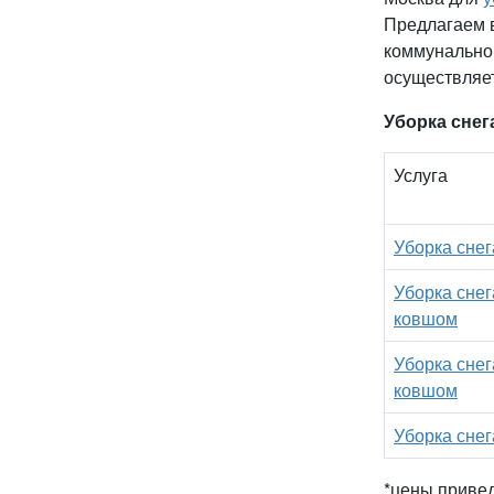
Предлагаем в
коммунальной
осуществляет
Уборка снег
Услуга
Уборка снег
Уборка снег
ковшом
Уборка сне
ковшом
Уборка сне
*цены приве