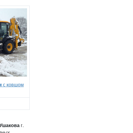
м
с ковшом
Ушакова
г.
дных.