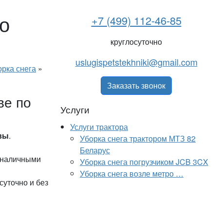
о
+7 (499) 112-46-85
круглосуточно
uslugispetstekhniki@gmail.com
орка снега
»
Заказать звонок
ве по
Услуги
Услуги трактора
вы
.
Уборка снега трактором МТЗ 82
Беларус
к наличными
Уборка снега погрузчиком JCB 3CX
Уборка снега возле метро …
уточно и без