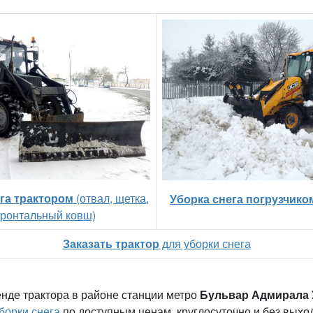
га трактором
(отвал, щетка,
Уборка снега погрузчико
ронтальный ковш)
Заказать трактор
для уборки снега
енде трактора в районе станции метро
Бульвар Адмирала 
борки снега
по доступным ценам, круглосуточно и без выхо