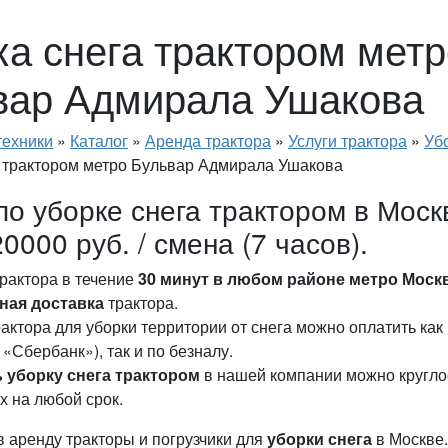
ка снега трактором метр
вар Адмирала Ушакова
техники
»
Каталог
»
Аренда трактора
»
Услуги трактора
»
Уб
а трактором метро Бульвар Адмирала Ушакова
по уборке снега трактором в Моск
20000 руб. / смена (7 часов).
рактора в течение
30 минут в любом районе метро Моск
ная доставка
трактора.
рактора для уборки территории от снега можно оплатить ка
 «Сбербанк»), так и по безналу.
ь уборку снега трактором
в нашей компании можно круглос
 на любой срок.
 аренду тракторы и погрузчики для
уборки снега
в Москве.