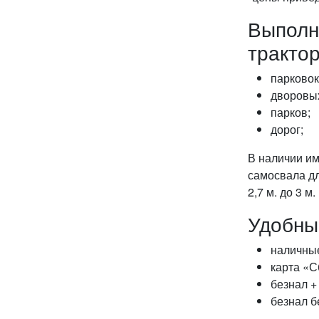
Выполн
тракто
парковок
дворовых
парков;
дорог;
В наличии им
самосвала дл
2,7 м. до 3 м.
Удобны
наличны
карта «С
безнал +
безнал б