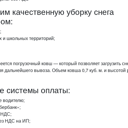
им качественную уборку снега
ром:
;
 и школьных территорий;
еется погрузочный ковш — который позволяет загрузить сне
я дальнейшего вывоза. Объем ковша 0,7 куб. м. и высотой р
е системы оплаты:
е водителю;
бербанк»;
 НДС;
ез НДС на ИП;