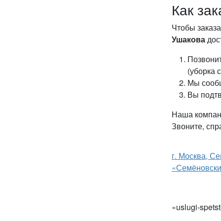
Как зак
Чтобы заказа
Ушакова
дос
Позвонит
(уборка 
Мы сообщ
Вы подтв
Наша компани
Звоните, спр
г. Москва, С
«Семёновский
«uslugi-spets