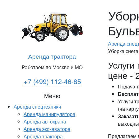
Убор
Буль
Аренда спец
Уборка снег
Аренда трактора
Услуги 
Работаем по Москве и МО
цене - 
+7 (499) 112-46-85
Подача т
Бесплат
Меню
Услуги т
Аренда спецтехники
(на карту
Аренда манипулятора
Заказат
Аренда автокрана
выходных
Аренда экскаватора
Предлагаем в
Аренда трактора