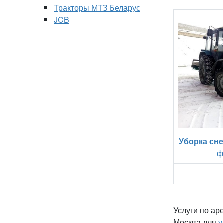
Тракторы МТЗ Беларус
JCB
Уборка сне
ф
Услуги по ар
Москва для
у