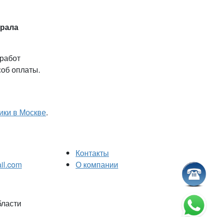
рала
 работ
соб оплаты.
ики в Москве
.
Контакты
il.com
О компании
бласти